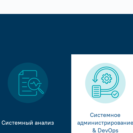
Системное
Системный анализ
администрировани
& DevOps