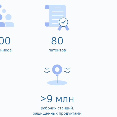
00
80
дников
патентов
>
10
млн
рабочих станций,
защищенных продуктами