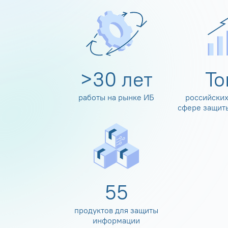
>
30
лет
Т
работы на рынке ИБ
российских
сфере защит
60
продуктов для защиты
информации