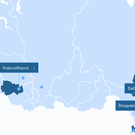
Новосибирск
>
Ха
Владив