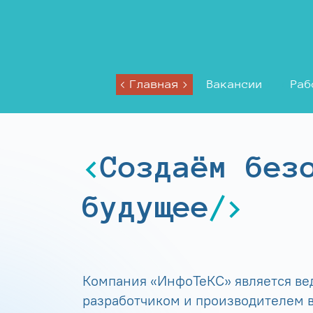
Главная
Вакансии
Раб
Создаём без
будущее
Компания «ИнфоТеКС» является в
разработчиком и производителем в