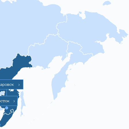
баровск
>
осток
>