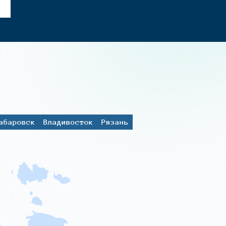
абаровск
Владивосток
Рязань