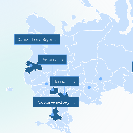
Санкт-Петербург
>
Рязань
>
Пенза
>
Ростов-на-Дону
>