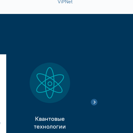
ViPNet
Квантовые
е
Тестиро
технологии