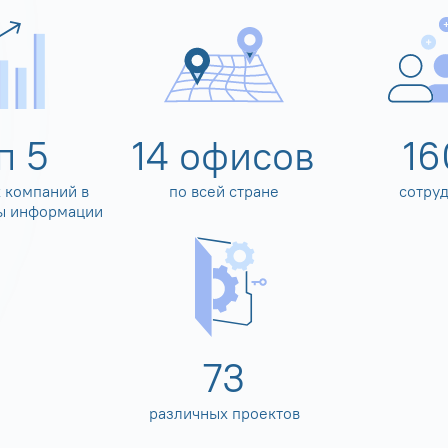
оп
5
14
офисов
16
 компаний в
по всей стране
сотру
ы информации
80
различных проектов