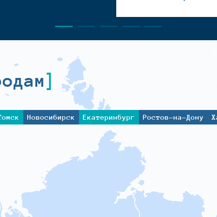
родам
Томск
Новосибирск
Екатеринбург
Ростов-на-Дону
Х