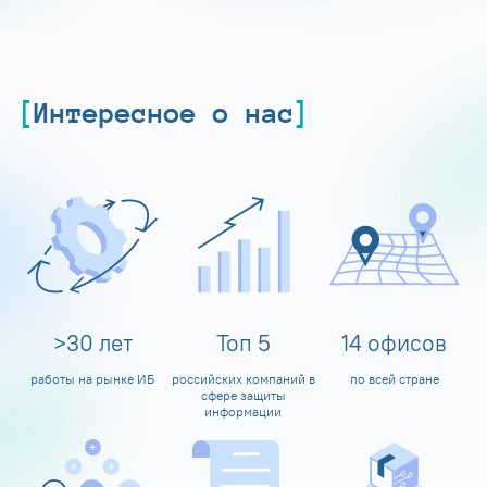
Интересное о нас
>
30
лет
Топ
5
14
офисов
работы на рынке ИБ
российских компаний в
по всей стране
сфере защиты
информации