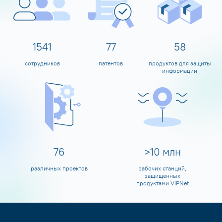
1600
80
60
сотрудников
патентов
продуктов для защиты
информации
80
>
10
млн
различных проектов
рабочих станций,
защищенных
продуктами ViPNet