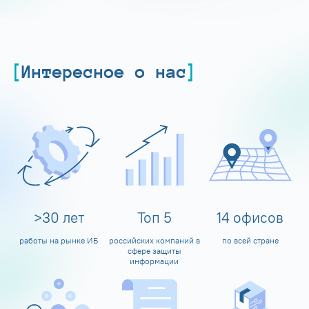
Интересное о нас
>
30
лет
Топ
5
14
офисов
работы на рынке ИБ
российских компаний в
по всей стране
сфере защиты
информации