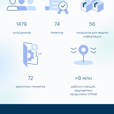
1598
80
60
сотрудников
патентов
продуктов для защиты
информации
80
>
10
млн
различных проектов
рабочих станций,
защищенных
продуктами ViPNet