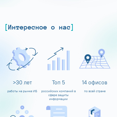
Интересное о нас
>
30
лет
Топ
5
14
офисов
работы на рынке ИБ
российских компаний в
по всей стране
сфере защиты
информации