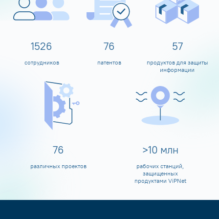
1600
80
60
сотрудников
патентов
продуктов для защиты
информации
80
>
10
млн
различных проектов
рабочих станций,
защищенных
продуктами ViPNet