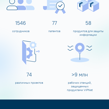
1600
80
60
сотрудников
патентов
продуктов для защиты
информации
80
>
10
млн
различных проектов
рабочих станций,
защищенных
продуктами ViPNet