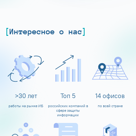
Интересное о нас
>
30
лет
Топ
5
14
офисов
работы на рынке ИБ
российских компаний в
по всей стране
сфере защиты
информации