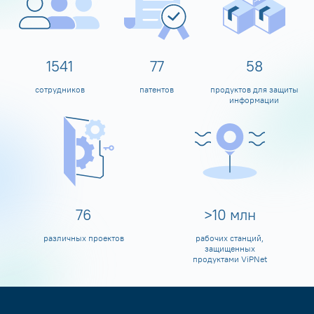
1600
80
60
сотрудников
патентов
продуктов для защиты
информации
80
>
10
млн
различных проектов
рабочих станций,
защищенных
продуктами ViPNet