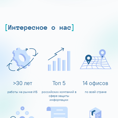
Интересное о нас
>
30
лет
Топ
5
14
офисов
работы на рынке ИБ
российских компаний в
по всей стране
сфере защиты
информации