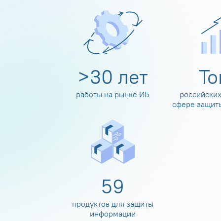
>
30
лет
Т
работы на рынке ИБ
российских
сфере защит
60
продуктов для защиты
информации