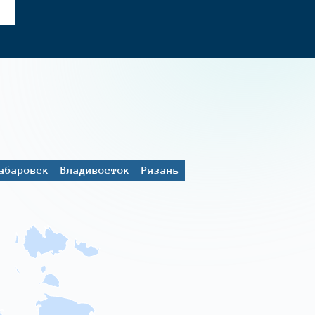
абаровск
Владивосток
Рязань