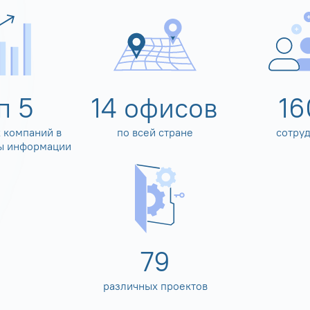
оп
5
14
офисов
16
 компаний в
по всей стране
сотру
ы информации
80
различных проектов