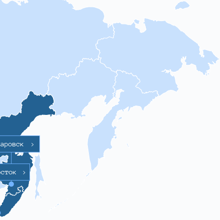
баровск
>
осток
>