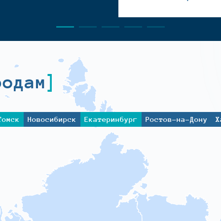
родам
Томск
Новосибирск
Екатеринбург
Ростов-на-Дону
Х