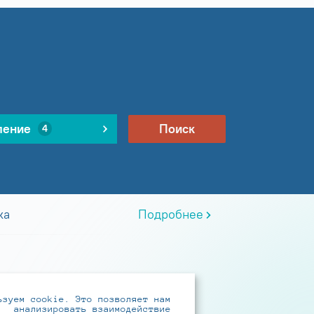
ление
Поиск
4
ка
Подробнее
ьзуем cookie. Это позволяет нам
анализировать взаимодействие