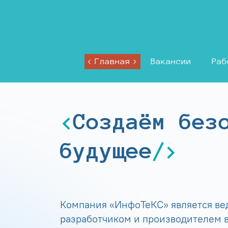
Главная
Вакансии
Раб
Создаём без
будущее
Компания «ИнфоТеКС» является в
разработчиком и производителем в