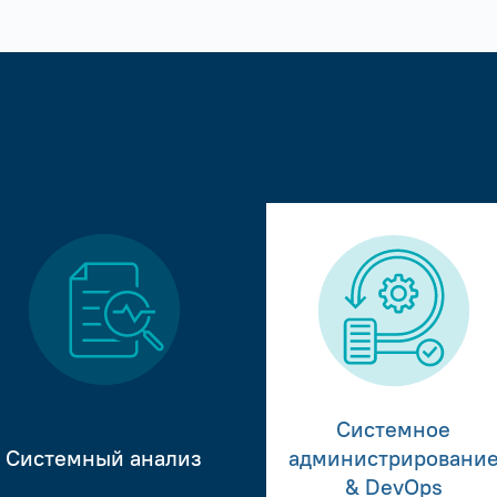
Системное
Системный анализ
администрировани
& DevOps