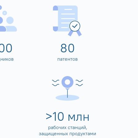
00
80
дников
патентов
>
10
млн
рабочих станций,
защищенных продуктами