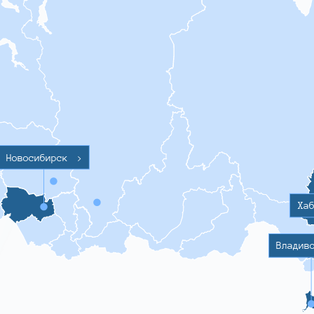
Новосибирск
>
Ха
Владив