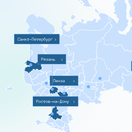
Санкт-Петербург
>
Рязань
>
Пенза
>
Ростов-на-Дону
>