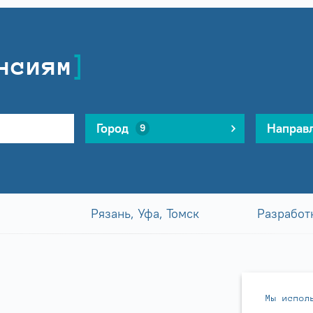
нсиям
Город
Направ
9
Рязань, Уфа, Томск
Разработ
Мы испол