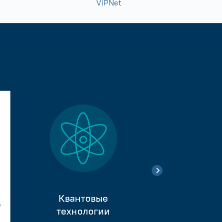
ViPNet
Квантовые
е
Тестиро
технологии