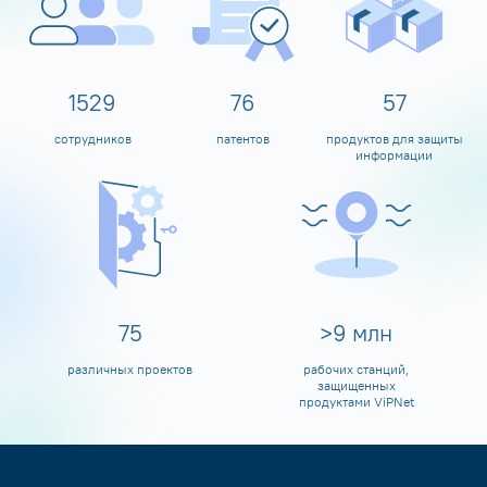
1600
80
60
сотрудников
патентов
продуктов для защиты
информации
80
>
10
млн
различных проектов
рабочих станций,
защищенных
продуктами ViPNet