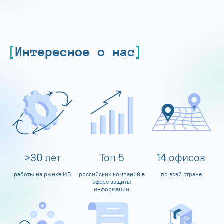
Интересное о нас
>
30
лет
Топ
5
14
офисов
работы на рынке ИБ
российских компаний в
по всей стране
сфере защиты
информации