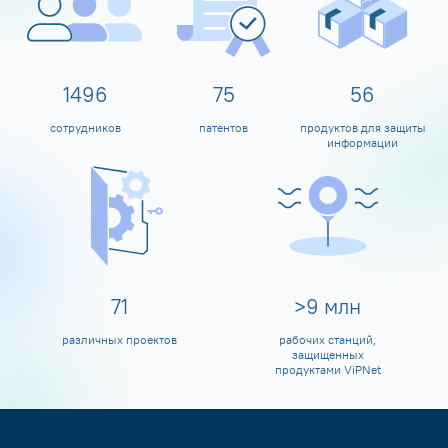
1600
80
60
сотрудников
патентов
продуктов для защиты
информации
80
>
10
млн
различных проектов
рабочих станций,
защищенных
продуктами ViPNet