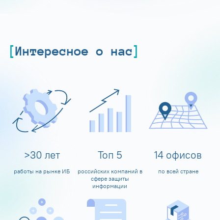
Интересное о нас
>
30
лет
Топ
5
14
офисов
работы на рынке ИБ
российских компаний в
по всей стране
сфере защиты
информации