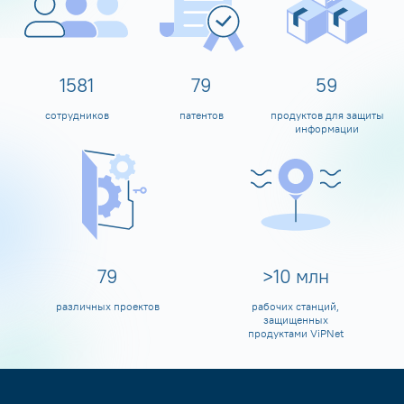
1600
80
60
сотрудников
патентов
продуктов для защиты
информации
80
>
10
млн
различных проектов
рабочих станций,
защищенных
продуктами ViPNet