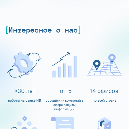
Интересное о нас
>
30
лет
Топ
5
14
офисов
работы на рынке ИБ
российских компаний в
по всей стране
сфере защиты
информации