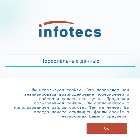
Персональные данные
Мы используем cookie. Это позволяет нам
+7 (495) 737-6192, 8-800-250-0-260
анализировать взаимодействие посетителей с
practice@infotecs.ru
,
hr@infotecs.ru
сайтом и делать его лучше. Продолжая
пользоваться сайтом, Вы соглашаетесь с
127273, г. Москва, Отрадная ул., 2Б строение 1
использованием файлов cookie. Тем не менее, Вы
всегда можете отключить файлы cookie в
настройках Вашего браузера.
© ИнфоТеКС 2020-2026
Ок