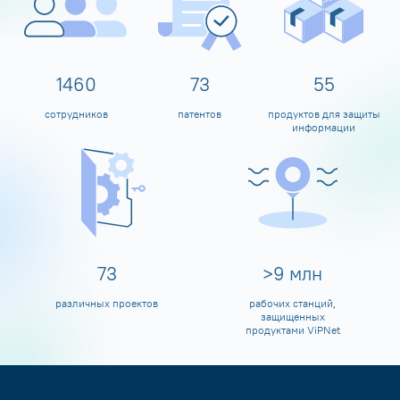
1598
80
60
сотрудников
патентов
продуктов для защиты
информации
80
>
10
млн
различных проектов
рабочих станций,
защищенных
продуктами ViPNet