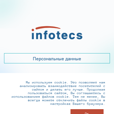
Персональные данные
Мы используем cookie. Это позволяет нам
+7 (495) 737-6192, 8-800-250-0-260
анализировать взаимодействие посетителей с
practice@infotecs.ru
,
hr@infotecs.ru
сайтом и делать его лучше. Продолжая
пользоваться сайтом, Вы соглашаетесь с
127273, г. Москва, Отрадная ул., 2Б строение 1
использованием файлов cookie. Тем не менее, Вы
всегда можете отключить файлы cookie в
настройках Вашего браузера.
© ИнфоТеКС 2020-2026
Ок