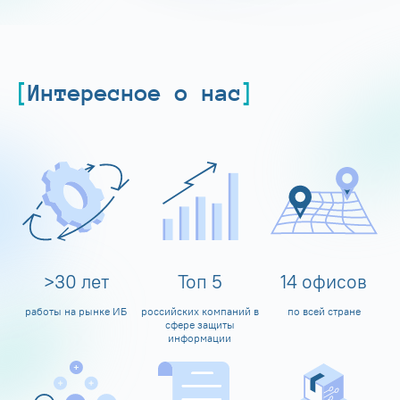
Интересное о нас
>
30
лет
Топ
5
14
офисов
работы на рынке ИБ
российских компаний в
по всей стране
сфере защиты
информации