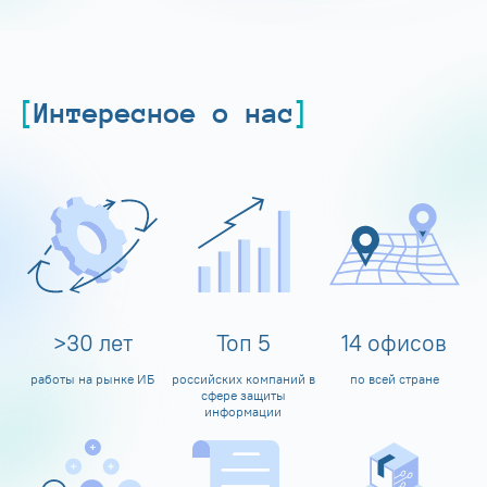
Интересное о нас
>
30
лет
Топ
5
14
офисов
работы на рынке ИБ
российских компаний в
по всей стране
сфере защиты
информации