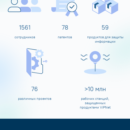
1600
80
60
сотрудников
патентов
продуктов для защиты
информации
80
>
10
млн
различных проектов
рабочих станций,
защищенных
продуктами ViPNet