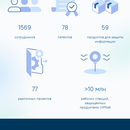
1600
80
60
сотрудников
патентов
продуктов для защиты
информации
80
>
10
млн
различных проектов
рабочих станций,
защищенных
продуктами ViPNet