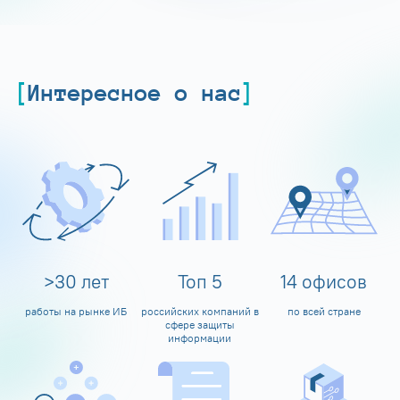
Интересное о нас
>
30
лет
Топ
5
14
офисов
работы на рынке ИБ
российских компаний в
по всей стране
сфере защиты
информации