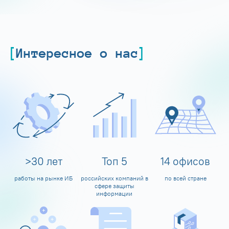
Интересное о нас
>
30
лет
Топ
5
14
офисов
работы на рынке ИБ
российских компаний в
по всей стране
сфере защиты
информации