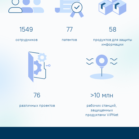
1600
80
60
сотрудников
патентов
продуктов для защиты
информации
80
>
10
млн
различных проектов
рабочих станций,
защищенных
продуктами ViPNet