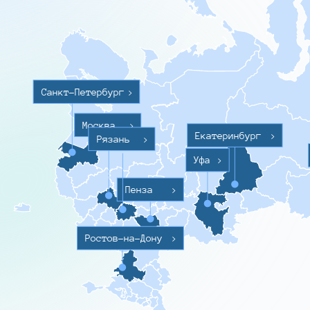
Санкт-Петербург
>
Москва
>
Екатеринбург
>
Рязань
>
Уфа
>
Пенза
>
Ростов-на-Дону
>