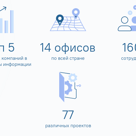
оп
5
14
офисов
16
 компаний в
по всей стране
сотру
ы информации
80
различных проектов