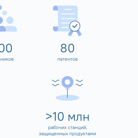
00
80
дников
патентов
>
10
млн
рабочих станций,
защищенных продуктами