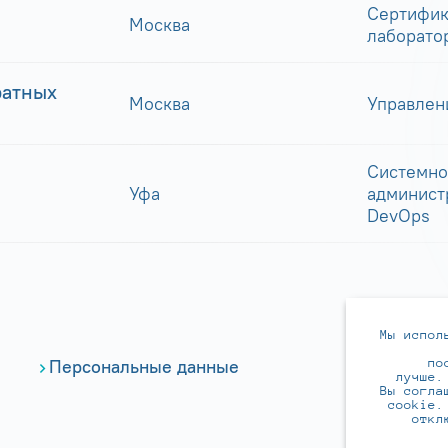
Сертифик
Москва
лаборато
ратных
Москва
Управлен
Системно
Уфа
админист
DevOps
Мы испол
по
Персональные данные
лучше.
Вы согла
cookie.
откл