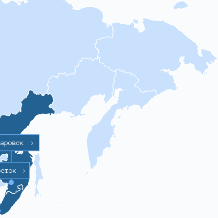
баровск
>
осток
>