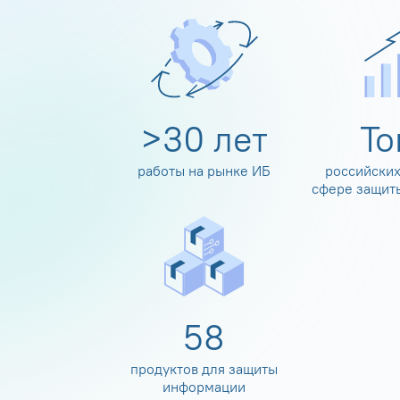
>
30
лет
Т
работы на рынке ИБ
российских
сфере защит
60
продуктов для защиты
информации