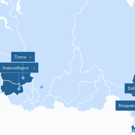
Томск
>
Новосибирск
>
Ха
Владив