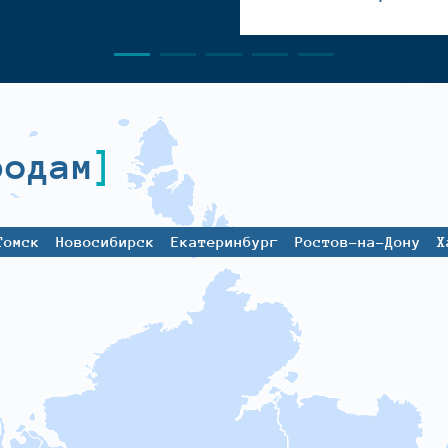
родам
Томск
Новосибирск
Екатеринбург
Ростов-на-Дону
Х