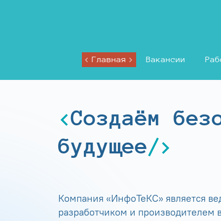
Главная
Вакансии
Раб
Создаём без
будущее
Компания «ИнфоТеКС» является в
разработчиком и производителем в