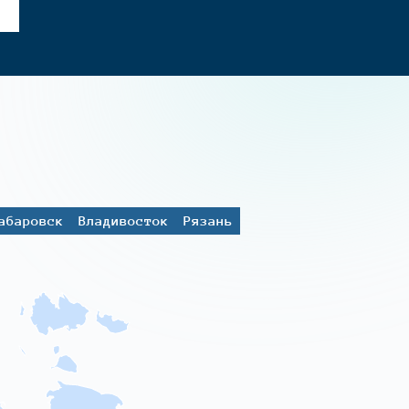
абаровск
Владивосток
Рязань