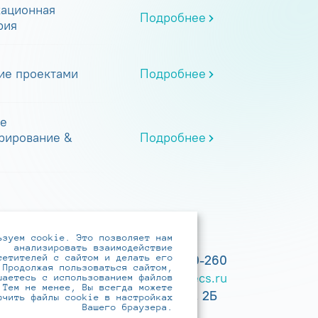
ационная
Подробнее
рия
ие проектами
Подробнее
е
рирование &
Подробнее
ьзуем cookie. Это позволяет нам
анализировать взаимодействие
сетителей с сайтом и делать его
+7 (495) 737-6192, 8-800-250-0-260
 Продолжая пользоваться сайтом,
practice@infotecs.ru
,
hr@infotecs.ru
шаетесь с использованием файлов
 Тем не менее, Вы всегда можете
127273, г. Москва, Отрадная ул., 2Б
ючить файлы cookie в настройках
Вашего браузера.
строение 1