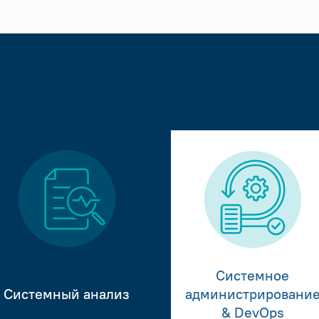
Системное
Системный анализ
администрировани
& DevOps