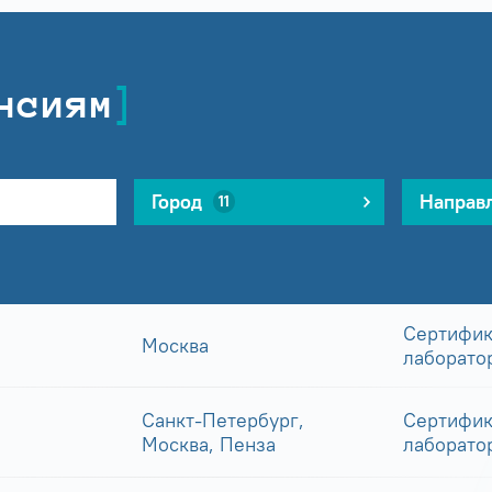
нсиям
Город
Направ
11
Сертифик
Москва
лаборато
Санкт-Петербург,
Сертифик
Москва, Пенза
лаборато