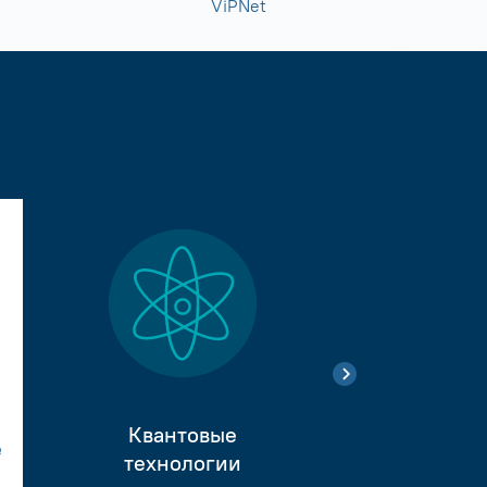
ViPNet
Квантовые
е
Тестиро
технологии