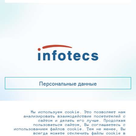
Персональные данные
Мы используем cookie. Это позволяет нам
+7 (495) 737-6192, 8-800-250-0-260
анализировать взаимодействие посетителей с
practice@infotecs.ru
,
hr@infotecs.ru
сайтом и делать его лучше. Продолжая
пользоваться сайтом, Вы соглашаетесь с
127273, г. Москва, Отрадная ул., 2Б строение 1
использованием файлов cookie. Тем не менее, Вы
всегда можете отключить файлы cookie в