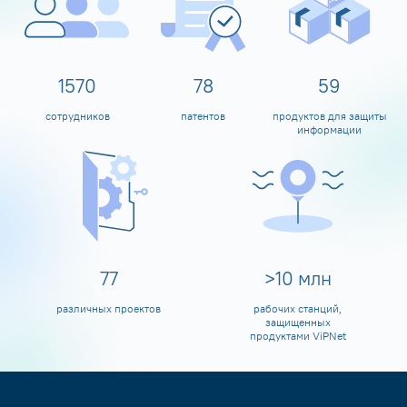
1600
80
60
сотрудников
патентов
продуктов для защиты
информации
80
>
10
млн
различных проектов
рабочих станций,
защищенных
продуктами ViPNet