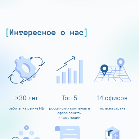
Интересное о нас
>
30
лет
Топ
5
14
офисов
работы на рынке ИБ
российских компаний в
по всей стране
сфере защиты
информации