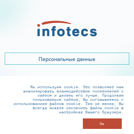
Персональные данные
Мы используем cookie. Это позволяет нам
+7 (495) 737-6192, 8-800-250-0-260
анализировать взаимодействие посетителей с
practice@infotecs.ru
,
hr@infotecs.ru
сайтом и делать его лучше. Продолжая
пользоваться сайтом, Вы соглашаетесь с
127273, г. Москва, Отрадная ул., 2Б строение 1
использованием файлов cookie. Тем не менее, Вы
всегда можете отключить файлы cookie в
настройках Вашего браузера.
© ИнфоТеКС 2020-2026
Ок