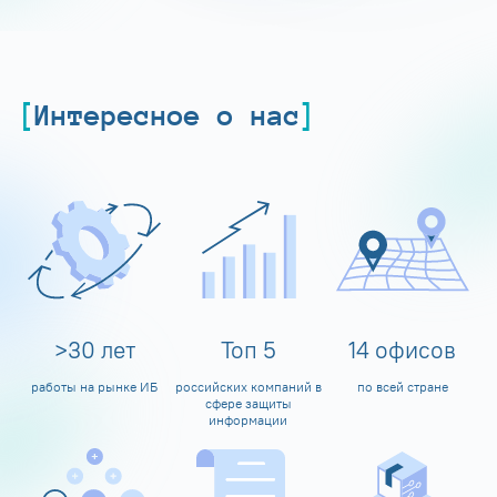
Интересное о нас
>
30
лет
Топ
5
14
офисов
работы на рынке ИБ
российских компаний в
по всей стране
сфере защиты
информации