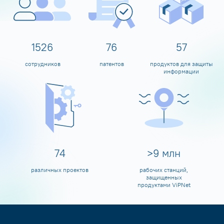
1600
80
60
сотрудников
патентов
продуктов для защиты
информации
80
>
10
млн
различных проектов
рабочих станций,
защищенных
продуктами ViPNet