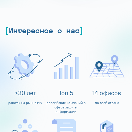
Интересное о нас
>
30
лет
Топ
5
14
офисов
работы на рынке ИБ
российских компаний в
по всей стране
сфере защиты
информации