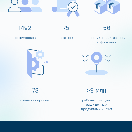
1599
80
60
сотрудников
патентов
продуктов для защиты
информации
80
>
10
млн
различных проектов
рабочих станций,
защищенных
продуктами ViPNet