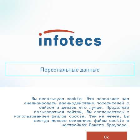
Персональные данные
Мы используем cookie. Это позволяет нам
+7 (495) 737-6192, 8-800-250-0-260
анализировать взаимодействие посетителей с
practice@infotecs.ru
,
hr@infotecs.ru
сайтом и делать его лучше. Продолжая
пользоваться сайтом, Вы соглашаетесь с
127273, г. Москва, Отрадная ул., 2Б строение 1
использованием файлов cookie. Тем не менее, Вы
всегда можете отключить файлы cookie в
настройках Вашего браузера.
© ИнфоТеКС 2020-2026
Ок