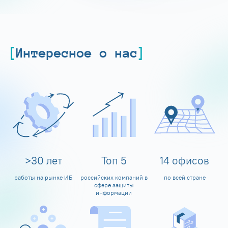
Интересное о нас
>
30
лет
Топ
5
14
офисов
работы на рынке ИБ
российских компаний в
по всей стране
сфере защиты
информации