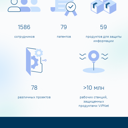
1600
80
60
сотрудников
патентов
продуктов для защиты
информации
80
>
10
млн
различных проектов
рабочих станций,
защищенных
продуктами ViPNet