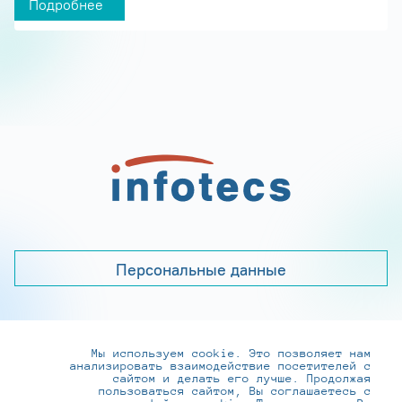
Подробнее
Персональные данные
Мы используем cookie. Это позволяет нам
+7 (495) 737-6192, 8-800-250-0-260
анализировать взаимодействие посетителей с
practice@infotecs.ru
,
hr@infotecs.ru
сайтом и делать его лучше. Продолжая
пользоваться сайтом, Вы соглашаетесь с