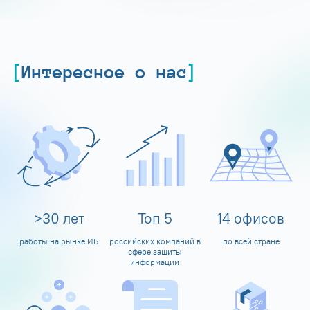
Интересное о нас
>
30
лет
Топ
5
14
офисов
работы на рынке ИБ
российских компаний в
по всей стране
сфере защиты
информации