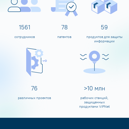
1600
80
60
сотрудников
патентов
продуктов для защиты
информации
80
>
10
млн
различных проектов
рабочих станций,
защищенных
продуктами ViPNet