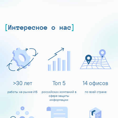
Интересное о нас
>
30
лет
Топ
5
14
офисов
работы на рынке ИБ
российских компаний в
по всей стране
сфере защиты
информации