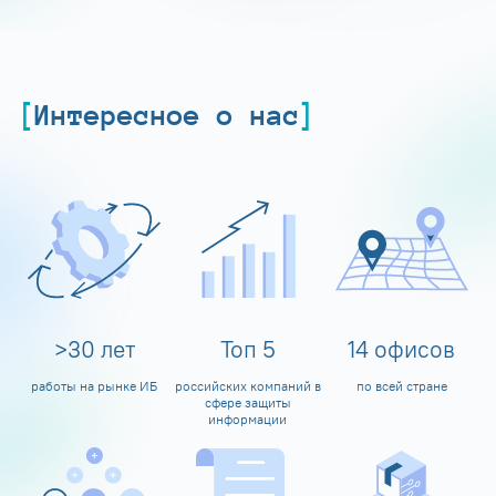
Интересное о нас
>
30
лет
Топ
5
14
офисов
работы на рынке ИБ
российских компаний в
по всей стране
сфере защиты
информации