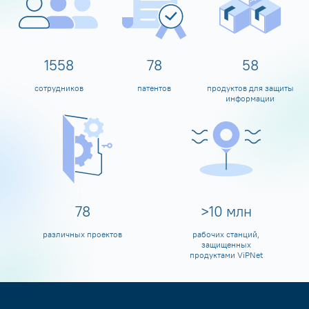
1600
80
60
сотрудников
патентов
продуктов для защиты
информации
80
>
10
млн
различных проектов
рабочих станций,
защищенных
продуктами ViPNet