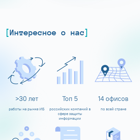
Интересное о нас
>
30
лет
Топ
5
14
офисов
работы на рынке ИБ
российских компаний в
по всей стране
сфере защиты
информации