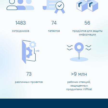
1600
80
60
сотрудников
патентов
продуктов для защиты
информации
80
>
10
млн
различных проектов
рабочих станций,
защищенных
продуктами ViPNet