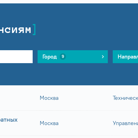
нсиям
Город
Направ
9
Москва
Техничес
ратных
Москва
Управлен