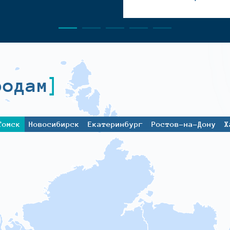
родам
Томск
Новосибирск
Екатеринбург
Ростов-на-Дону
Х