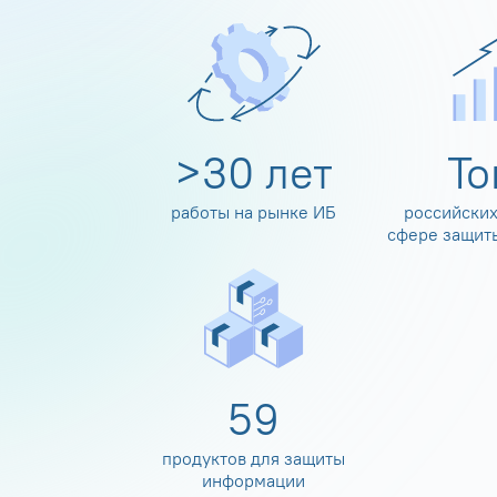
>
30
лет
Т
работы на рынке ИБ
российских
сфере защит
60
продуктов для защиты
информации