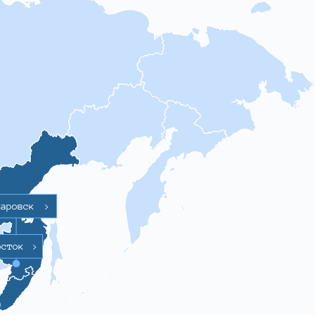
баровск
>
осток
>