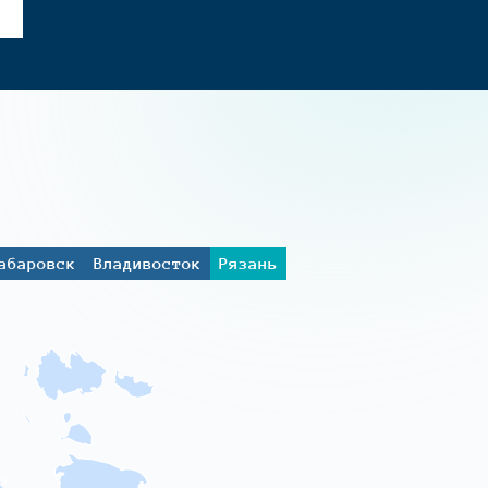
абаровск
Владивосток
Рязань