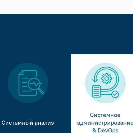
Системное
Системный анализ
администрировани
& DevOps