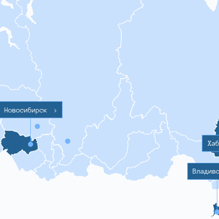
Новосибирск
>
Ха
Владив