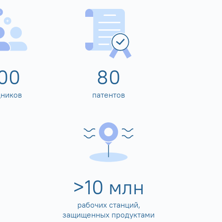
00
80
дников
патентов
>
10
млн
рабочих станций,
защищенных продуктами