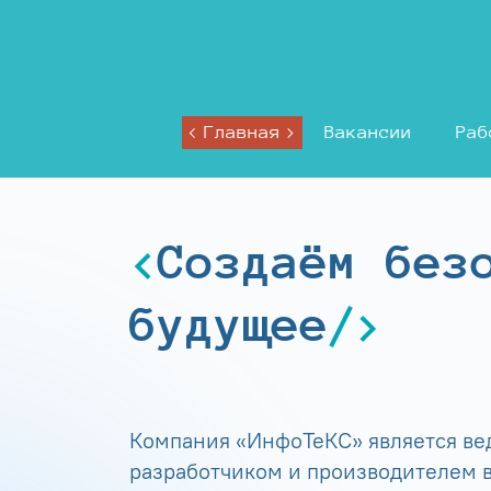
Главная
Вакансии
Раб
Создаём без
будущее
Компания «ИнфоТеКС» является в
разработчиком и производителем в