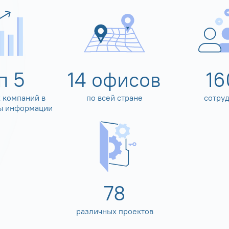
оп
5
14
офисов
16
 компаний в
по всей стране
сотру
ы информации
80
различных проектов