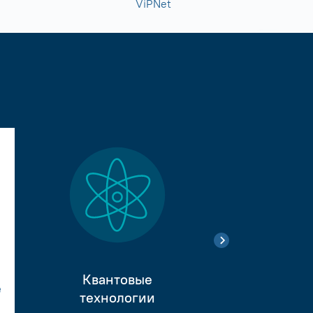
ViPNet
Квантовые
е
Тестиро
технологии