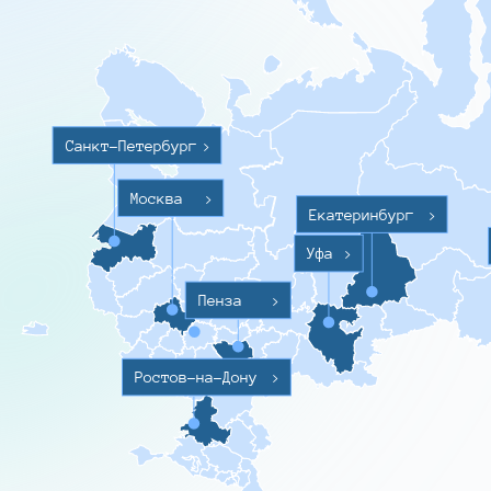
Санкт-Петербург
>
Москва
>
Екатеринбург
>
Уфа
>
Пенза
>
Ростов-на-Дону
>