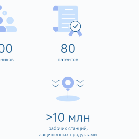
00
80
дников
патентов
>
10
млн
рабочих станций,
защищенных продуктами