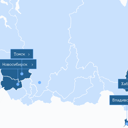
Томск
>
Новосибирск
>
Ха
Владив