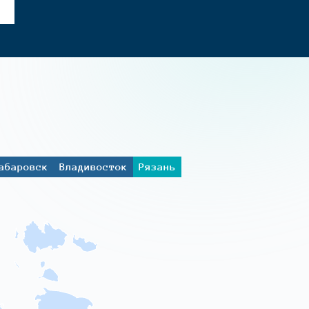
абаровск
Владивосток
Рязань