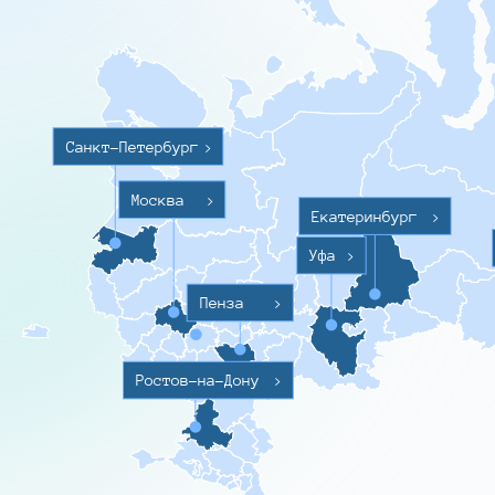
Санкт-Петербург
>
Москва
>
Екатеринбург
>
Уфа
>
Пенза
>
Ростов-на-Дону
>