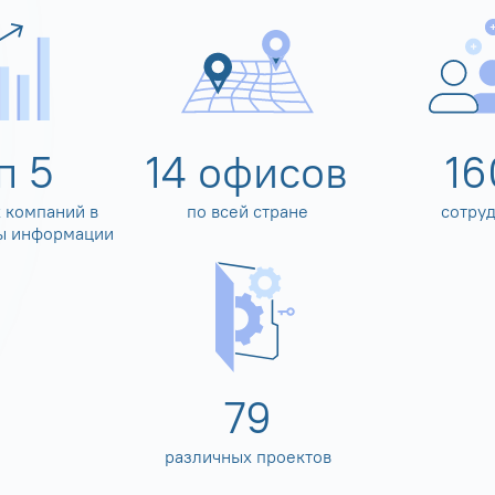
оп
5
14
офисов
16
 компаний в
по всей стране
сотру
ы информации
80
различных проектов