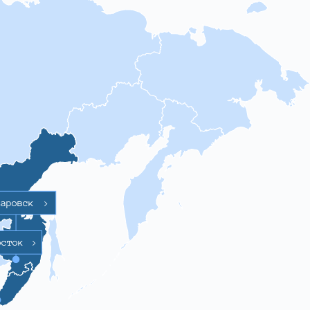
баровск
>
осток
>