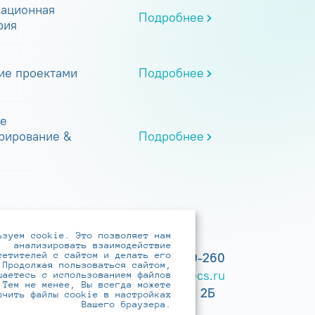
ационная
Подробнее
рия
ие проектами
Подробнее
е
рирование &
Подробнее
ьзуем cookie. Это позволяет нам
анализировать взаимодействие
сетителей с сайтом и делать его
+7 (495) 737-6192, 8-800-250-0-260
 Продолжая пользоваться сайтом,
practice@infotecs.ru
,
hr@infotecs.ru
шаетесь с использованием файлов
 Тем не менее, Вы всегда можете
127273, г. Москва, Отрадная ул., 2Б
ючить файлы cookie в настройках
Вашего браузера.
строение 1