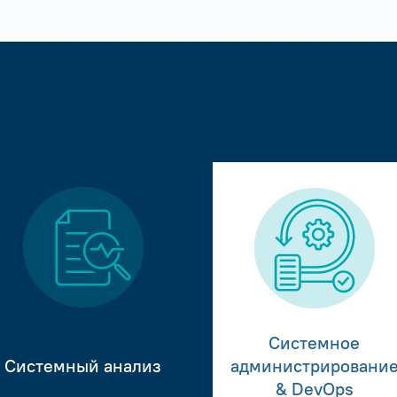
Системное
Системный анализ
администрировани
& DevOps