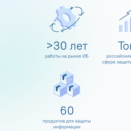
>
30
лет
Т
работы на рынке ИБ
российских
сфере защит
60
продуктов для защиты
информации