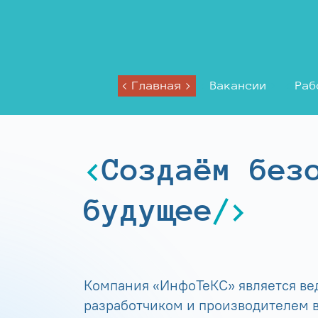
Главная
Вакансии
Раб
Создаём без
будущее
Компания «ИнфоТеКС» является в
разработчиком и производителем в