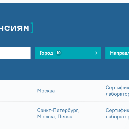
нсиям
Город
Направ
10
Сертифик
Москва
лаборато
Санкт-Петербург,
Сертифик
Москва, Пенза
лаборато