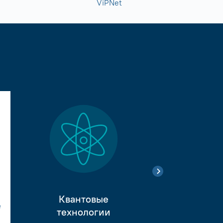
ViPNet
Квантовые
е
Тестиро
технологии