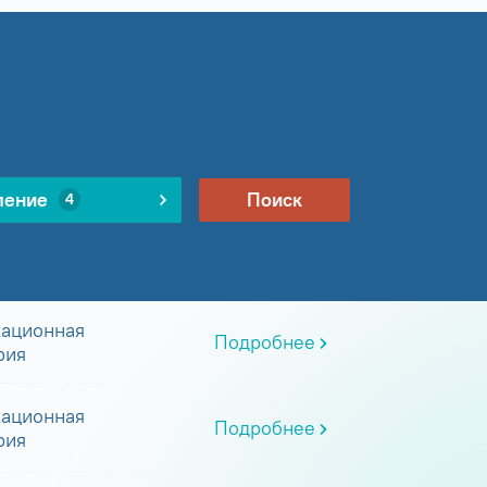
ление
Поиск
4
ационная
Подробнее
рия
ационная
Подробнее
рия