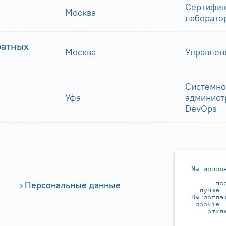
Сертифик
Москва
лаборато
ратных
Москва
Управлен
Системно
Уфа
админист
DevOps
Мы испол
по
Персональные данные
лучше.
Вы согла
cookie.
откл