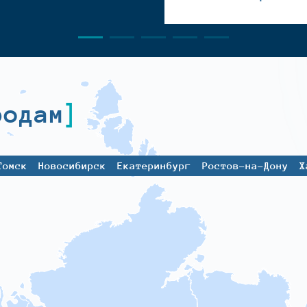
родам
Томск
Новосибирск
Екатеринбург
Ростов-на-Дону
Х