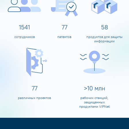
1600
80
60
сотрудников
патентов
продуктов для защиты
информации
80
>
10
млн
различных проектов
рабочих станций,
защищенных
продуктами ViPNet