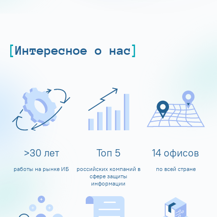
Интересное о нас
>
30
лет
Топ
5
14
офисов
работы на рынке ИБ
российских компаний в
по всей стране
сфере защиты
информации