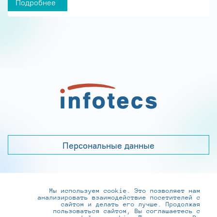
Подробнее
Персональные данные
Мы используем cookie. Это позволяет нам
+7 (495) 737-6192, 8-800-250-0-260
анализировать взаимодействие посетителей с
practice@infotecs.ru
,
hr@infotecs.ru
сайтом и делать его лучше. Продолжая
пользоваться сайтом, Вы соглашаетесь с