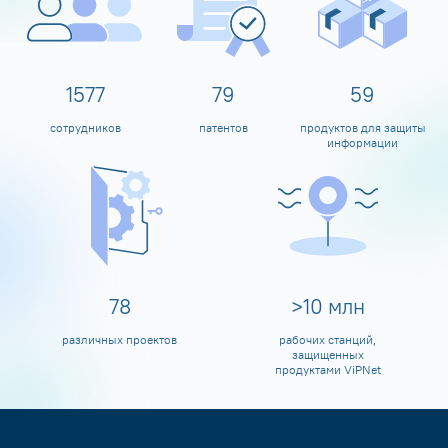
1600
80
60
сотрудников
патентов
продуктов для защиты
информации
80
>
10
млн
различных проектов
рабочих станций,
защищенных
продуктами ViPNet