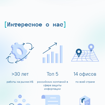
Интересное о нас
>
30
лет
Топ
5
14
офисов
работы на рынке ИБ
российских компаний в
по всей стране
сфере защиты
информации