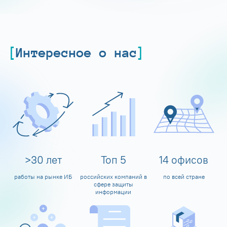
Интересное о нас
>
30
лет
Топ
5
14
офисов
работы на рынке ИБ
российских компаний в
по всей стране
сфере защиты
информации