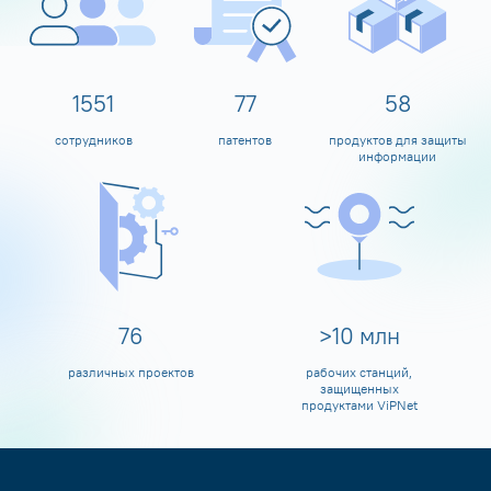
1600
80
60
сотрудников
патентов
продуктов для защиты
информации
80
>
10
млн
различных проектов
рабочих станций,
защищенных
продуктами ViPNet