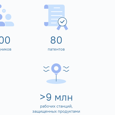
00
80
дников
патентов
>
10
млн
рабочих станций,
защищенных продуктами