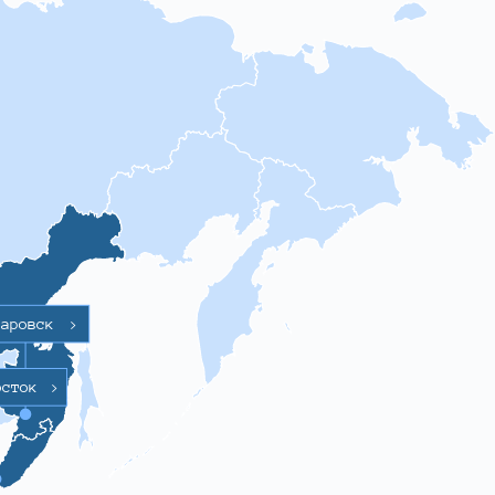
баровск
>
осток
>