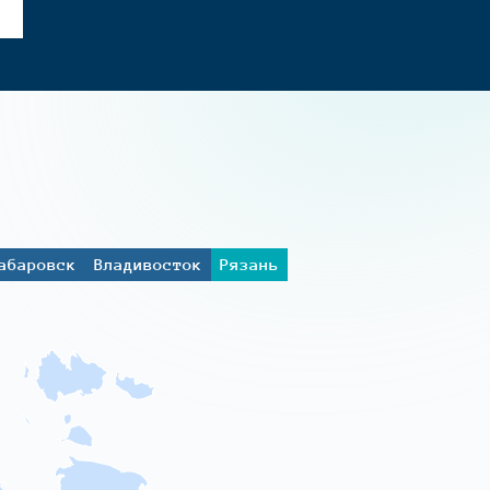
абаровск
Владивосток
Рязань