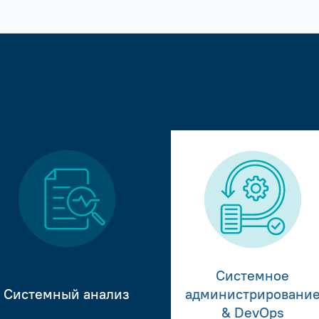
Системное
Системный анализ
администрировани
& DevOps