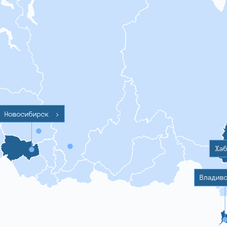
Новосибирск
>
Ха
Владив