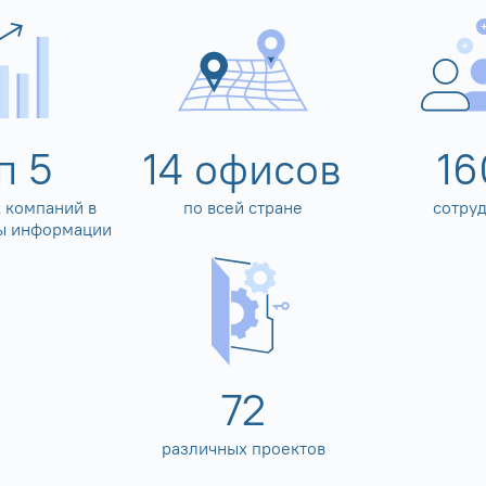
оп
5
14
офисов
16
 компаний в
по всей стране
сотру
ы информации
80
различных проектов