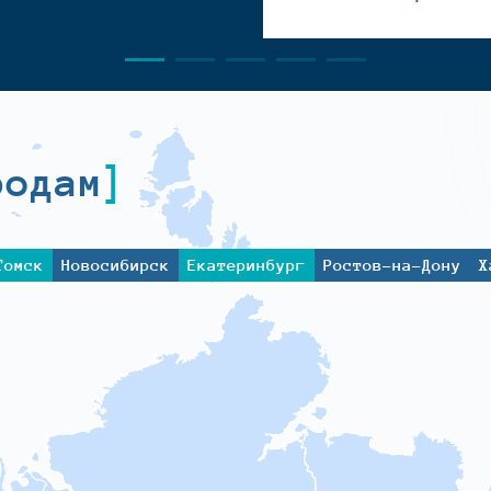
родам
Томск
Новосибирск
Екатеринбург
Ростов-на-Дону
Х