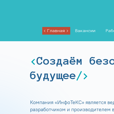
Главная
Вакансии
Раб
Создаём без
будущее
Компания «ИнфоТеКС» является в
разработчиком и производителем в