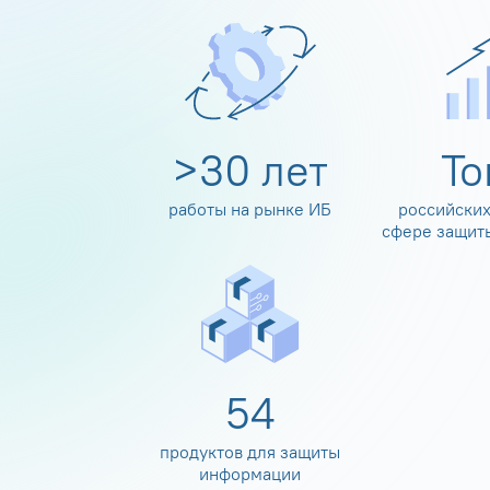
>
30
лет
Т
работы на рынке ИБ
российских
сфере защит
60
продуктов для защиты
информации