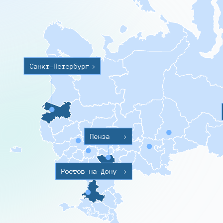
Санкт-Петербург
>
Пенза
>
Ростов-на-Дону
>