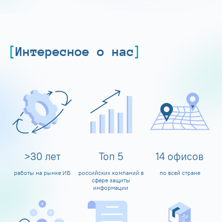
Интересное о нас
>
30
лет
Топ
5
14
офисов
работы на рынке ИБ
российских компаний в
по всей стране
сфере защиты
информации