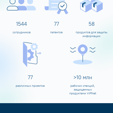
1600
80
60
сотрудников
патентов
продуктов для защиты
информации
80
>
10
млн
различных проектов
рабочих станций,
защищенных
продуктами ViPNet