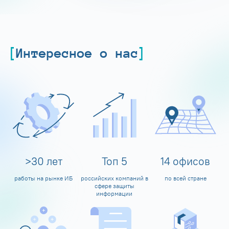
Интересное о нас
>
30
лет
Топ
5
14
офисов
работы на рынке ИБ
российских компаний в
по всей стране
сфере защиты
информации