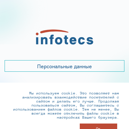
Персональные данные
Мы используем cookie. Это позволяет нам
+7 (495) 737-6192, 8-800-250-0-260
анализировать взаимодействие посетителей с
practice@infotecs.ru
,
hr@infotecs.ru
сайтом и делать его лучше. Продолжая
пользоваться сайтом, Вы соглашаетесь с
127273, г. Москва, Отрадная ул., 2Б строение 1
использованием файлов cookie. Тем не менее, Вы
всегда можете отключить файлы cookie в
настройках Вашего браузера.
© ИнфоТеКС 2020-2026
Ок