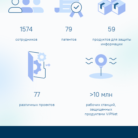
1600
80
60
сотрудников
патентов
продуктов для защиты
информации
80
>
10
млн
различных проектов
рабочих станций,
защищенных
продуктами ViPNet