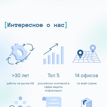
Интересное о нас
>
30
лет
Топ
5
14
офисов
работы на рынке ИБ
российских компаний в
по всей стране
сфере защиты
информации