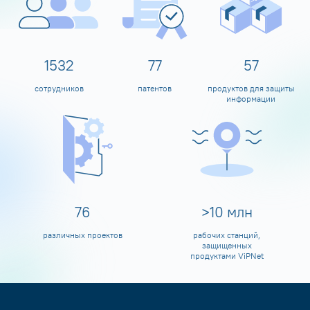
1600
80
60
сотрудников
патентов
продуктов для защиты
информации
80
>
10
млн
различных проектов
рабочих станций,
защищенных
продуктами ViPNet