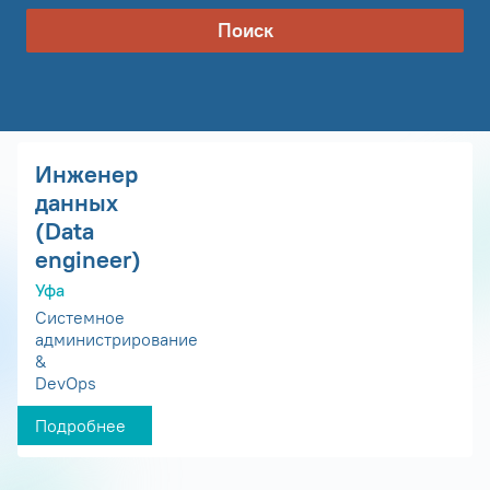
Поиск
Инженер
данных
(Data
engineer)
Уфа
Системное
администрирование
&
DevOps
Подробнее