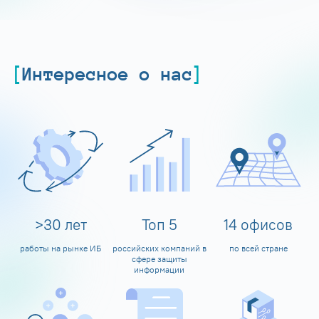
Интересное о нас
>
30
лет
Топ
5
14
офисов
работы на рынке ИБ
российских компаний в
по всей стране
сфере защиты
информации