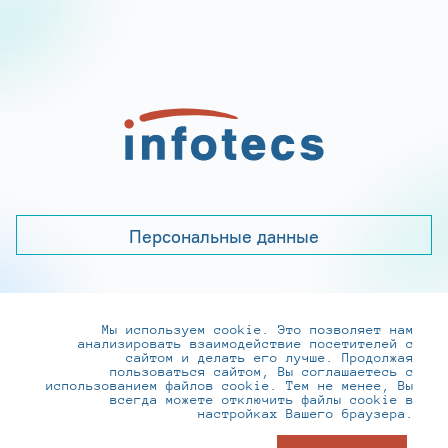
Персональные данные
Мы используем cookie. Это позволяет нам
+7 (495) 737-6192, 8-800-250-0-260
анализировать взаимодействие посетителей с
practice@infotecs.ru
,
hr@infotecs.ru
сайтом и делать его лучше. Продолжая
пользоваться сайтом, Вы соглашаетесь с
127273, г. Москва, Отрадная ул., 2Б строение 1
использованием файлов cookie. Тем не менее, Вы
всегда можете отключить файлы cookie в
настройках Вашего браузера.
© ИнфоТеКС 2020-2026