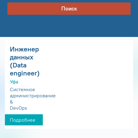
Поиск
Инженер
данных
(Data
engineer)
Уфа
Системное
администрирование
&
DevOps
Подробнее