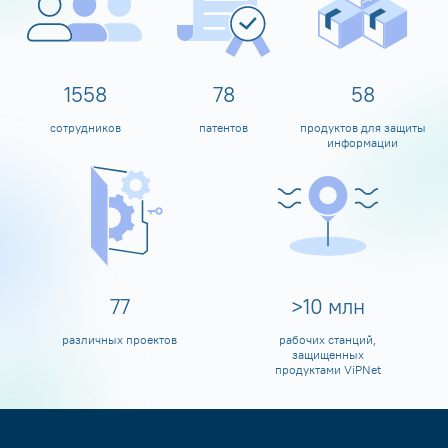
1600
80
60
сотрудников
патентов
продуктов для защиты
информации
80
>
10
млн
различных проектов
рабочих станций,
защищенных
продуктами ViPNet