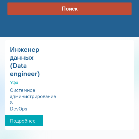
Поиск
Инженер
данных
(Data
engineer)
Уфа
Системное
администрирование
&
DevOps
Подробнее