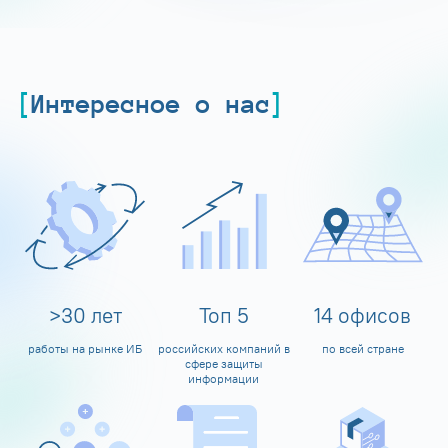
Интересное о нас
>
30
лет
Топ
5
14
офисов
работы на рынке ИБ
российских компаний в
по всей стране
сфере защиты
информации