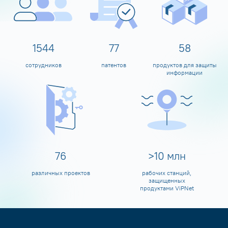
1600
80
60
сотрудников
патентов
продуктов для защиты
информации
80
>
10
млн
различных проектов
рабочих станций,
защищенных
продуктами ViPNet