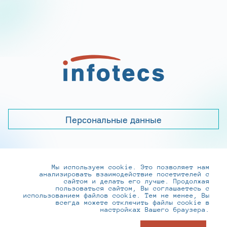
Персональные данные
Мы используем cookie. Это позволяет нам
+7 (495) 737-6192, 8-800-250-0-260
анализировать взаимодействие посетителей с
practice@infotecs.ru
,
hr@infotecs.ru
сайтом и делать его лучше. Продолжая
пользоваться сайтом, Вы соглашаетесь с
127273, г. Москва, Отрадная ул., 2Б строение 1
использованием файлов cookie. Тем не менее, Вы
всегда можете отключить файлы cookie в
настройках Вашего браузера.
© ИнфоТеКС 2020-2026