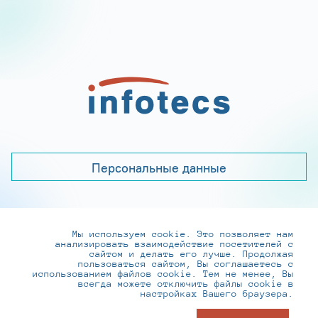
Персональные данные
Мы используем cookie. Это позволяет нам
+7 (495) 737-6192, 8-800-250-0-260
анализировать взаимодействие посетителей с
practice@infotecs.ru
,
hr@infotecs.ru
сайтом и делать его лучше. Продолжая
пользоваться сайтом, Вы соглашаетесь с
127273, г. Москва, Отрадная ул., 2Б строение 1
использованием файлов cookie. Тем не менее, Вы
всегда можете отключить файлы cookie в
настройках Вашего браузера.
© ИнфоТеКС 2020-2026