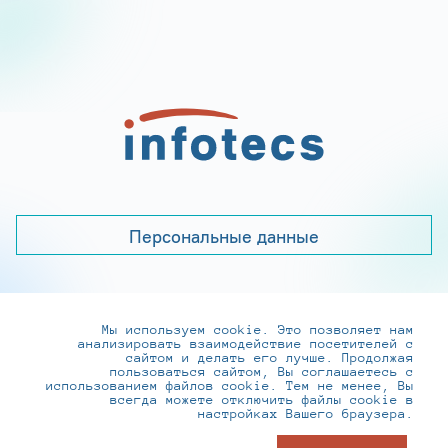
Персональные данные
Мы используем cookie. Это позволяет нам
+7 (495) 737-6192, 8-800-250-0-260
анализировать взаимодействие посетителей с
practice@infotecs.ru
,
hr@infotecs.ru
сайтом и делать его лучше. Продолжая
пользоваться сайтом, Вы соглашаетесь с
127273, г. Москва, Отрадная ул., 2Б строение 1
использованием файлов cookie. Тем не менее, Вы
всегда можете отключить файлы cookie в
настройках Вашего браузера.
© ИнфоТеКС 2020-2026