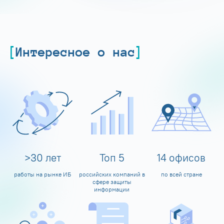
Интересное о нас
>
30
лет
Топ
5
14
офисов
работы на рынке ИБ
российских компаний в
по всей стране
сфере защиты
информации