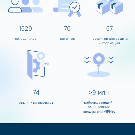
1600
80
60
сотрудников
патентов
продуктов для защиты
информации
80
>
10
млн
различных проектов
рабочих станций,
защищенных
продуктами ViPNet