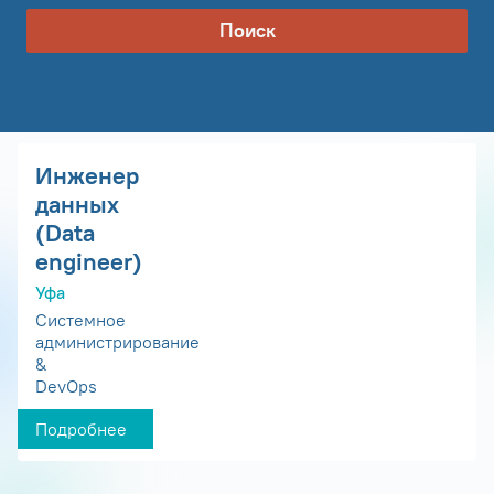
Поиск
Инженер
данных
(Data
engineer)
Уфа
Системное
администрирование
&
DevOps
Подробнее