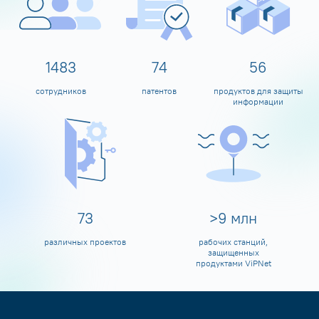
1599
80
60
сотрудников
патентов
продуктов для защиты
информации
80
>
10
млн
различных проектов
рабочих станций,
защищенных
продуктами ViPNet