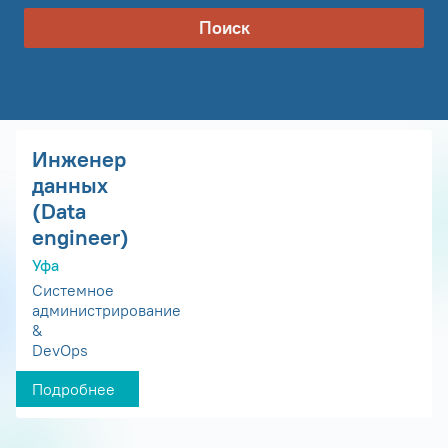
Поиск
Инженер
данных
(Data
engineer)
Уфа
Системное
администрирование
&
DevOps
Подробнее