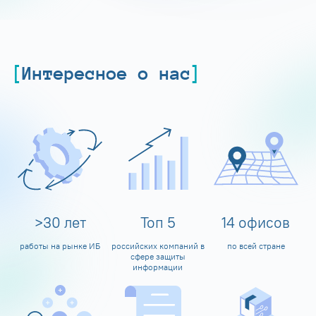
Интересное о нас
>
30
лет
Топ
5
14
офисов
работы на рынке ИБ
российских компаний в
по всей стране
сфере защиты
информации