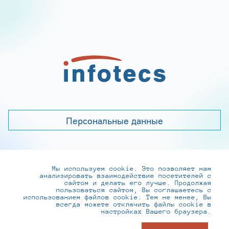
Персональные данные
Мы используем cookie. Это позволяет нам
+7 (495) 737-6192, 8-800-250-0-260
анализировать взаимодействие посетителей с
practice@infotecs.ru
,
hr@infotecs.ru
сайтом и делать его лучше. Продолжая
пользоваться сайтом, Вы соглашаетесь с
127273, г. Москва, Отрадная ул., 2Б строение 1
использованием файлов cookie. Тем не менее, Вы
всегда можете отключить файлы cookie в
настройках Вашего браузера.
© ИнфоТеКС 2020-2026