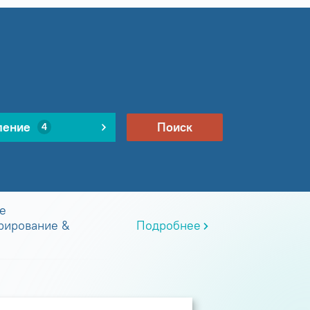
ление
Поиск
4
е
рирование &
Подробнее