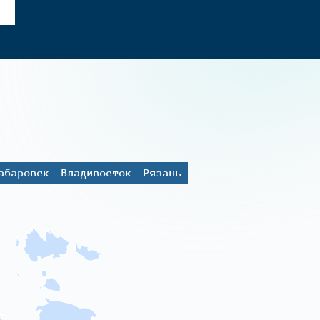
абаровск
Владивосток
Рязань