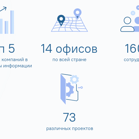
оп
5
14
офисов
16
 компаний в
по всей стране
сотру
ы информации
80
различных проектов