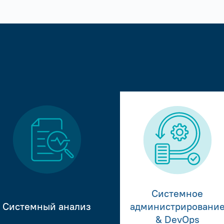
Системное
Системный анализ
администрировани
& DevOps