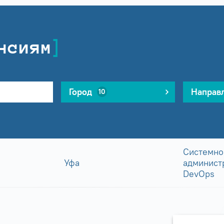
нсиям
Город
Направ
10
Системно
Уфа
админист
DevOps