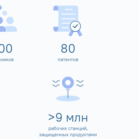
00
80
дников
патентов
>
10
млн
рабочих станций,
защищенных продуктами