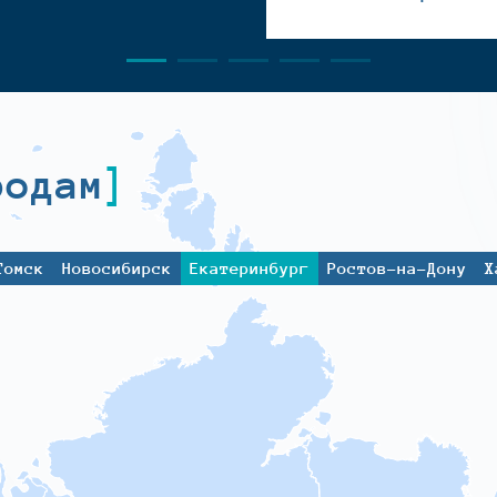
родам
Томск
Новосибирск
Екатеринбург
Ростов-на-Дону
Х