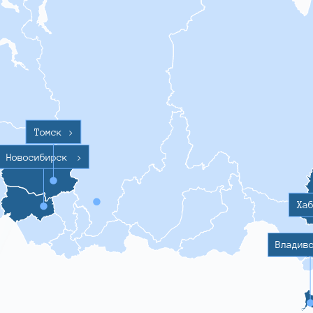
Томск
>
Новосибирск
>
Ха
Владив