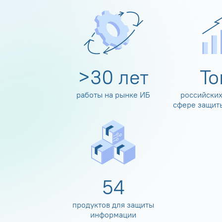
>
30
лет
Т
работы на рынке ИБ
российских
сфере защит
60
продуктов для защиты
информации