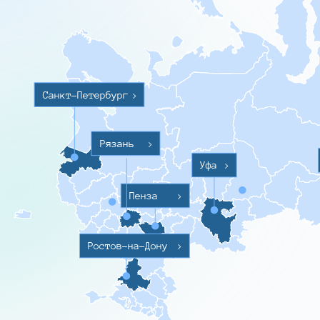
Санкт-Петербург
>
Рязань
>
Уфа
>
Пенза
>
Ростов-на-Дону
>