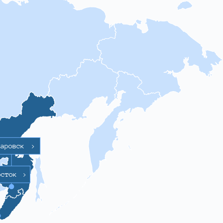
баровск
>
осток
>