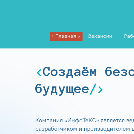
Главная
Вакансии
Раб
Создаём без
будущее
Компания «ИнфоТеКС» является в
разработчиком и производителем в