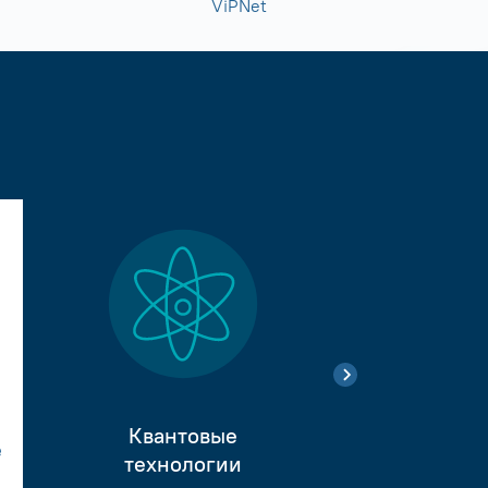
ViPNet
Квантовые
е
Тестиро
технологии