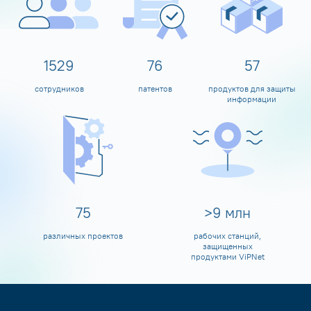
1600
80
60
сотрудников
патентов
продуктов для защиты
информации
80
>
10
млн
различных проектов
рабочих станций,
защищенных
продуктами ViPNet