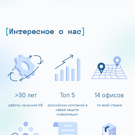
Интересное о нас
>
30
лет
Топ
5
14
офисов
работы на рынке ИБ
российских компаний в
по всей стране
сфере защиты
информации