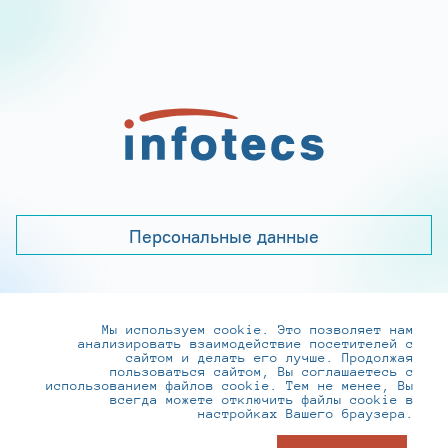
Персональные данные
Мы используем cookie. Это позволяет нам
+7 (495) 737-6192, 8-800-250-0-260
анализировать взаимодействие посетителей с
practice@infotecs.ru
,
hr@infotecs.ru
сайтом и делать его лучше. Продолжая
пользоваться сайтом, Вы соглашаетесь с
127273, г. Москва, Отрадная ул., 2Б строение 1
использованием файлов cookie. Тем не менее, Вы
всегда можете отключить файлы cookie в
настройках Вашего браузера.
© ИнфоТеКС 2020-2026