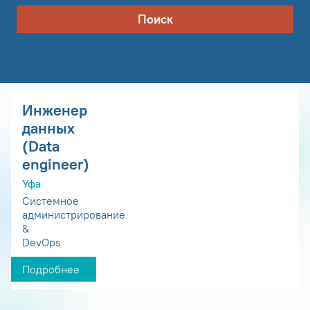
Поиск
Инженер
данных
(Data
engineer)
Уфа
Системное
администрирование
&
DevOps
Подробнее