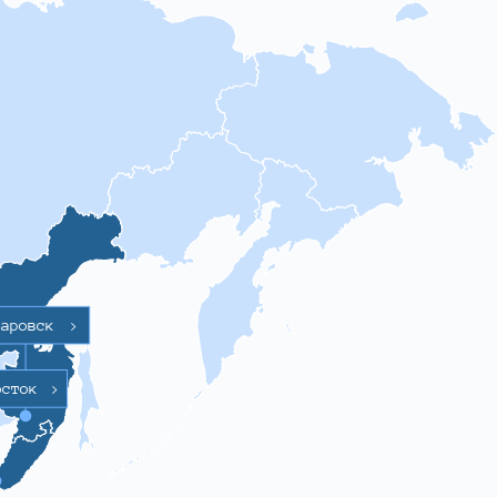
баровск
>
осток
>