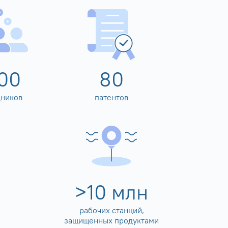
00
80
дников
патентов
>
10
млн
рабочих станций,
защищенных продуктами