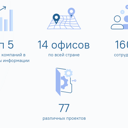
оп
5
14
офисов
16
 компаний в
по всей стране
сотру
ы информации
80
различных проектов