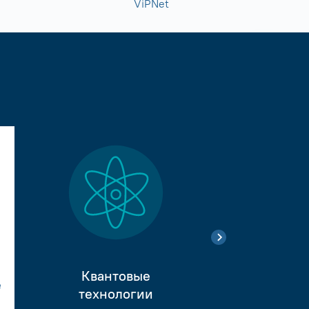
ViPNet
Квантовые
е
Тестиро
технологии