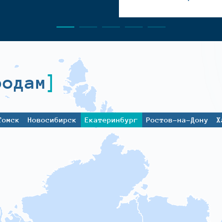
родам
Томск
Новосибирск
Екатеринбург
Ростов-на-Дону
Х