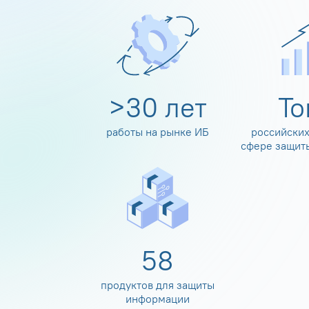
>
30
лет
Т
работы на рынке ИБ
российских
сфере защит
60
продуктов для защиты
информации