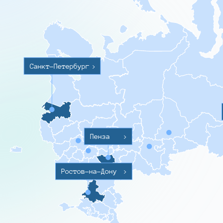
Санкт-Петербург
>
Пенза
>
Ростов-на-Дону
>