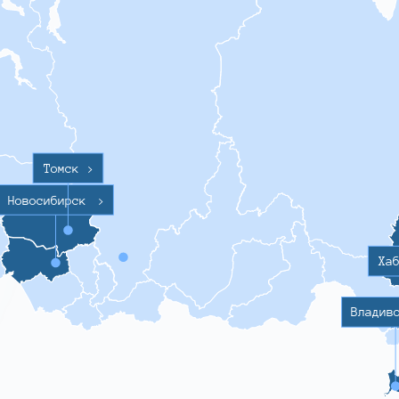
Томск
>
Новосибирск
>
Ха
Владив