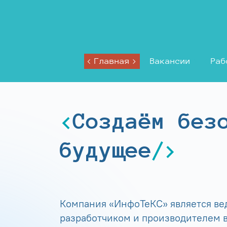
Главная
Вакансии
Раб
Создаём без
будущее
Компания «ИнфоТеКС» является в
разработчиком и производителем в