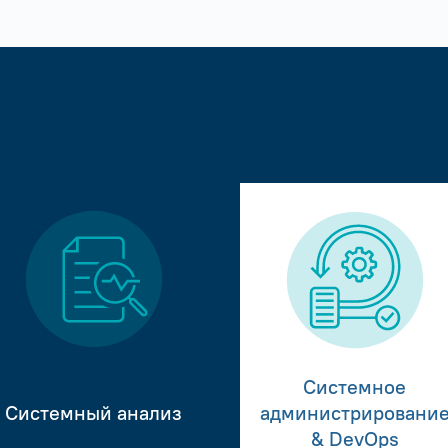
Системное
Системный анализ
администрировани
& DevOps