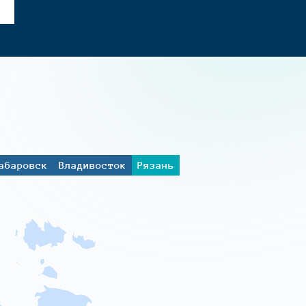
абаровск
Владивосток
Рязань