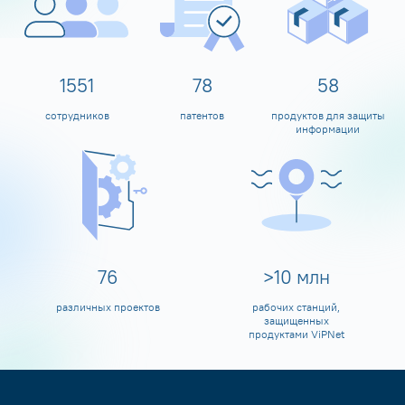
1600
80
60
сотрудников
патентов
продуктов для защиты
информации
80
>
10
млн
различных проектов
рабочих станций,
защищенных
продуктами ViPNet