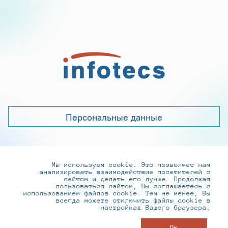
Персональные данные
Мы используем cookie. Это позволяет нам
+7 (495) 737-6192, 8-800-250-0-260
анализировать взаимодействие посетителей с
practice@infotecs.ru
,
hr@infotecs.ru
сайтом и делать его лучше. Продолжая
пользоваться сайтом, Вы соглашаетесь с
127273, г. Москва, Отрадная ул., 2Б строение 1
использованием файлов cookie. Тем не менее, Вы
всегда можете отключить файлы cookie в
настройках Вашего браузера.
© ИнфоТеКС 2020-2026
Ок