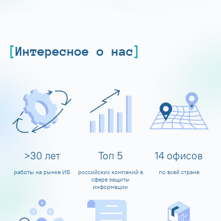
Интересное о нас
>
30
лет
Топ
5
14
офисов
работы на рынке ИБ
российских компаний в
по всей стране
сфере защиты
информации