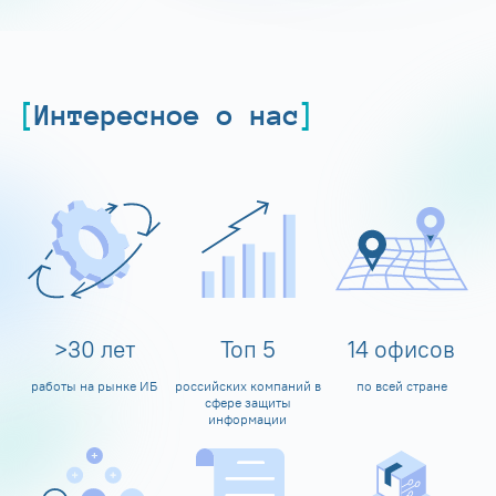
Интересное о нас
>
30
лет
Топ
5
14
офисов
работы на рынке ИБ
российских компаний в
по всей стране
сфере защиты
информации