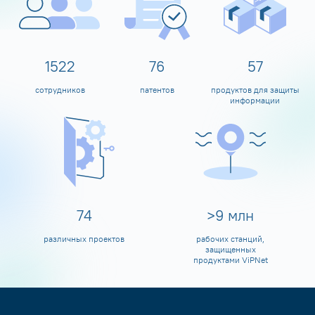
1600
80
60
сотрудников
патентов
продуктов для защиты
информации
80
>
10
млн
различных проектов
рабочих станций,
защищенных
продуктами ViPNet