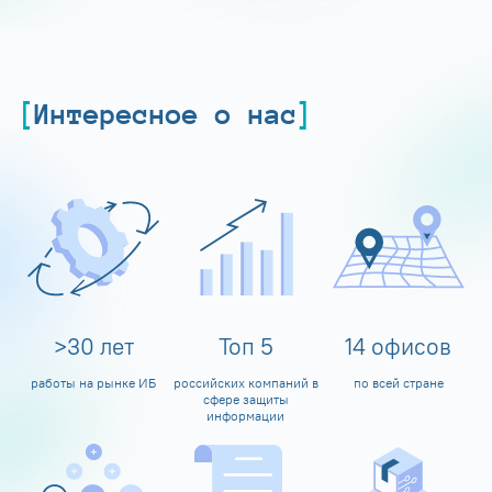
Интересное о нас
>
30
лет
Топ
5
14
офисов
работы на рынке ИБ
российских компаний в
по всей стране
сфере защиты
информации