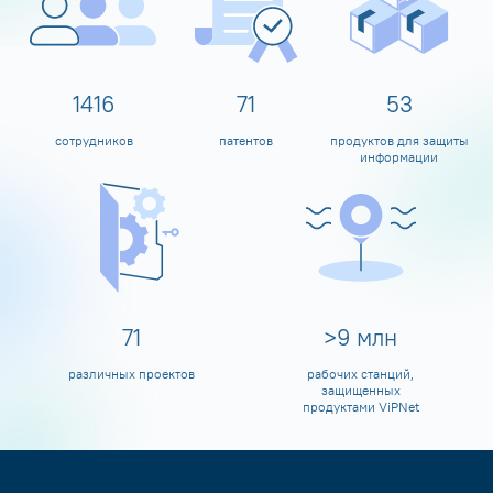
1597
80
60
сотрудников
патентов
продуктов для защиты
информации
80
>
10
млн
различных проектов
рабочих станций,
защищенных
продуктами ViPNet