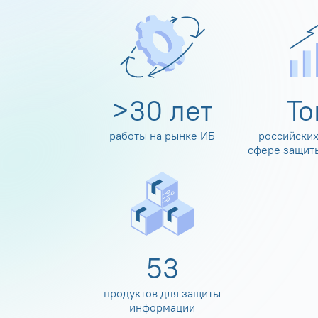
>
30
лет
Т
работы на рынке ИБ
российских
сфере защит
60
продуктов для защиты
информации