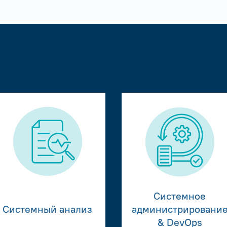
Системное
Системный анализ
администрировани
& DevOps