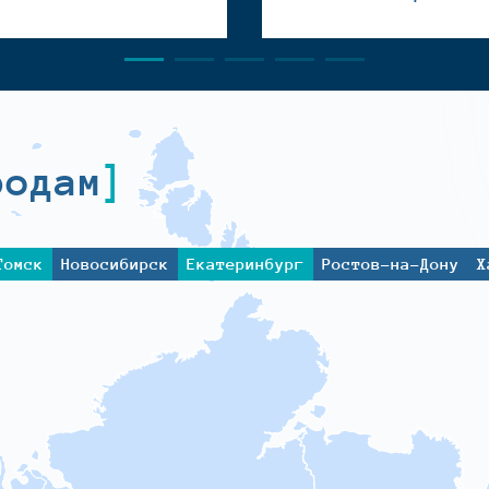
родам
Томск
Новосибирск
Екатеринбург
Ростов-на-Дону
Х