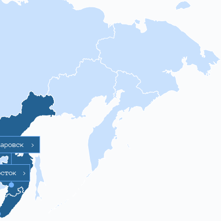
баровск
>
осток
>