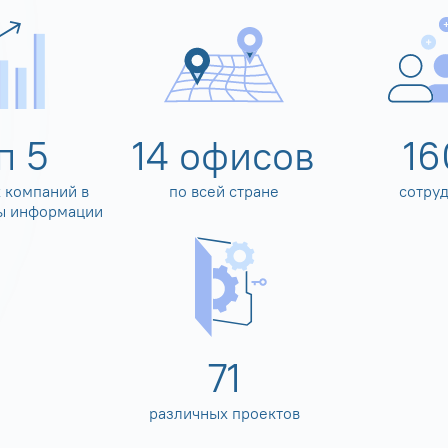
оп
5
14
офисов
16
 компаний в
по всей стране
сотру
ы информации
80
различных проектов