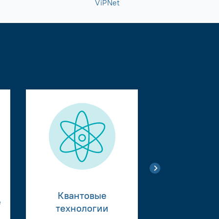
ViPNet
Квантовые
е
Тестиро
технологии