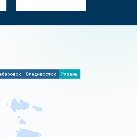
абаровск
Владивосток
Рязань