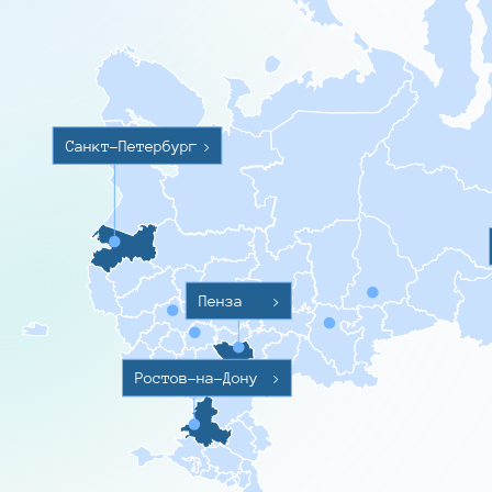
Санкт-Петербург
>
Пенза
>
Ростов-на-Дону
>