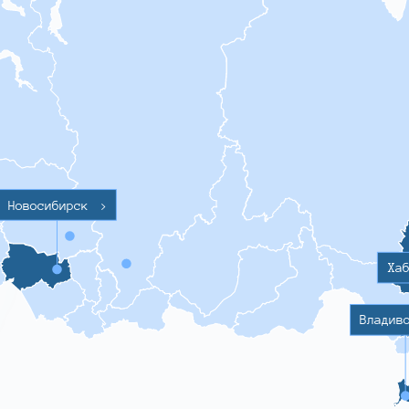
Новосибирск
>
Ха
Владив