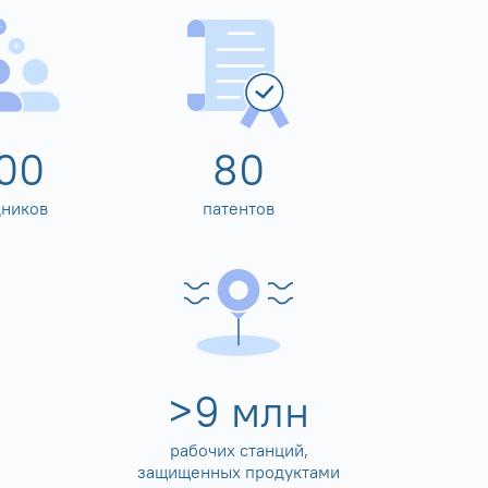
00
80
дников
патентов
>
10
млн
рабочих станций,
защищенных продуктами