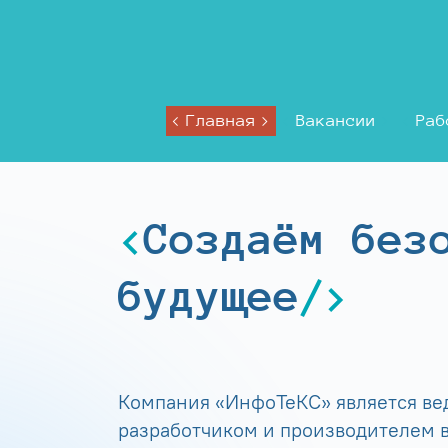
Главная
Вакансии
Раб
Создаём без
будущее
Компания «ИнфоТеКС» является в
разработчиком и производителем в