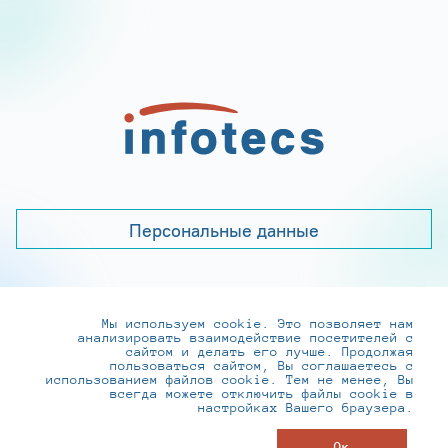
Персональные данные
Мы используем cookie. Это позволяет нам
+7 (495) 737-6192, 8-800-250-0-260
анализировать взаимодействие посетителей с
practice@infotecs.ru
,
hr@infotecs.ru
сайтом и делать его лучше. Продолжая
пользоваться сайтом, Вы соглашаетесь с
127273, г. Москва, Отрадная ул., 2Б строение 1
использованием файлов cookie. Тем не менее, Вы
всегда можете отключить файлы cookie в
настройках Вашего браузера.
© ИнфоТеКС 2020-2026
Ок