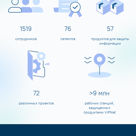
1600
80
60
сотрудников
патентов
продуктов для защиты
информации
80
>
10
млн
различных проектов
рабочих станций,
защищенных
продуктами ViPNet