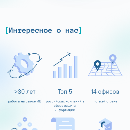
Интересное о нас
>
30
лет
Топ
5
14
офисов
работы на рынке ИБ
российских компаний в
по всей стране
сфере защиты
информации