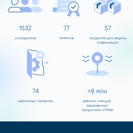
1600
80
60
сотрудников
патентов
продуктов для защиты
информации
80
>
10
млн
различных проектов
рабочих станций,
защищенных
продуктами ViPNet