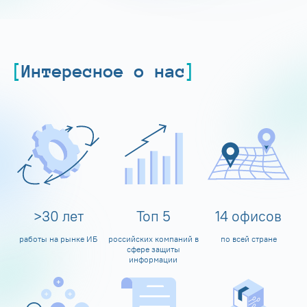
Интересное о нас
>
30
лет
Топ
5
14
офисов
работы на рынке ИБ
российских компаний в
по всей стране
сфере защиты
информации