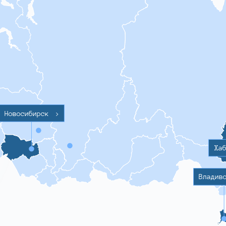
Новосибирск
>
Ха
Владив