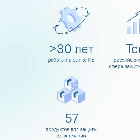
>
30
лет
Т
работы на рынке ИБ
российских
сфере защит
60
продуктов для защиты
информации