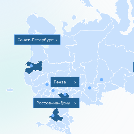
Санкт-Петербург
>
Пенза
>
Ростов-на-Дону
>