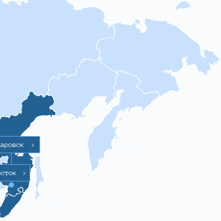
баровск
>
осток
>