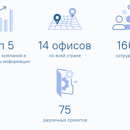
оп
5
14
офисов
16
 компаний в
по всей стране
сотру
ы информации
80
различных проектов