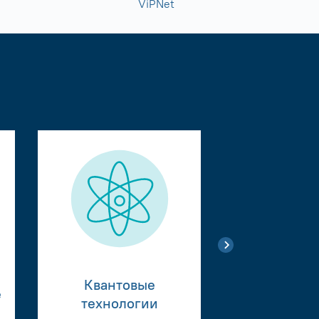
ViPNet
Квантовые
е
Тестиро
технологии