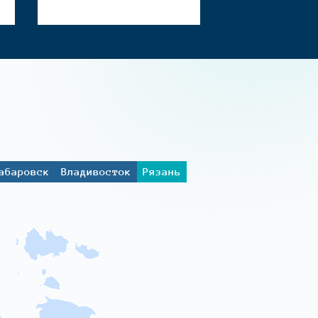
абаровск
Владивосток
Рязань