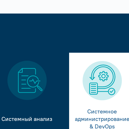
Системное
Системный анализ
администрировани
& DevOps