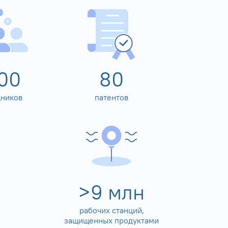
00
80
дников
патентов
>
10
млн
рабочих станций,
защищенных продуктами