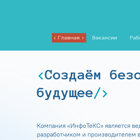
Главная
Вакансии
Раб
Создаём без
будущее
Компания «ИнфоТеКС» является в
разработчиком и производителем в