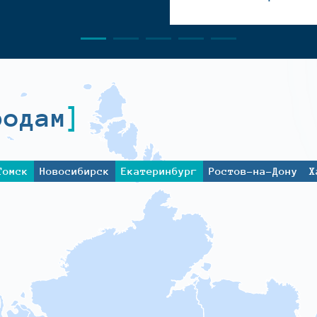
родам
Томск
Новосибирск
Екатеринбург
Ростов-на-Дону
Х