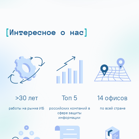
Интересное о нас
>
30
лет
Топ
5
14
офисов
работы на рынке ИБ
российских компаний в
по всей стране
сфере защиты
информации