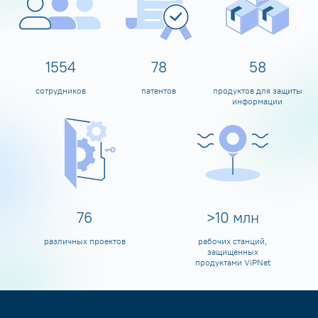
1600
80
60
сотрудников
патентов
продуктов для защиты
информации
80
>
10
млн
различных проектов
рабочих станций,
защищенных
продуктами ViPNet