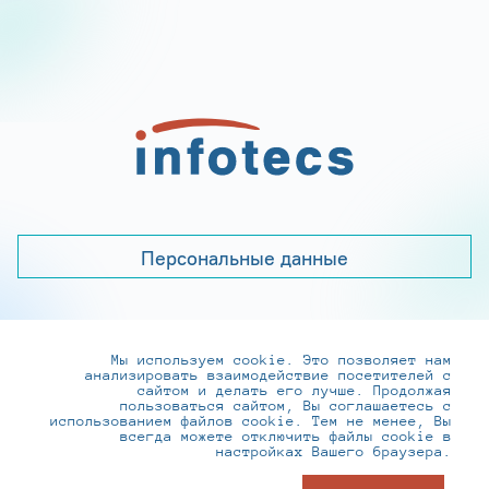
Персональные данные
Мы используем cookie. Это позволяет нам
+7 (495) 737-6192, 8-800-250-0-260
анализировать взаимодействие посетителей с
practice@infotecs.ru
,
hr@infotecs.ru
сайтом и делать его лучше. Продолжая
пользоваться сайтом, Вы соглашаетесь с
127273, г. Москва, Отрадная ул., 2Б строение 1
использованием файлов cookie. Тем не менее, Вы
всегда можете отключить файлы cookie в
настройках Вашего браузера.
© ИнфоТеКС 2020-2026