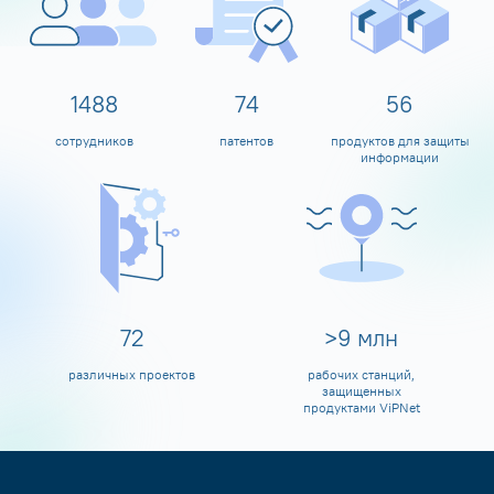
1599
80
60
сотрудников
патентов
продуктов для защиты
информации
80
>
10
млн
различных проектов
рабочих станций,
защищенных
продуктами ViPNet