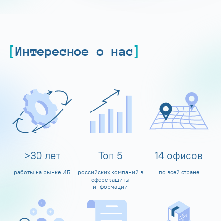
Интересное о нас
>
30
лет
Топ
5
14
офисов
работы на рынке ИБ
российских компаний в
по всей стране
сфере защиты
информации