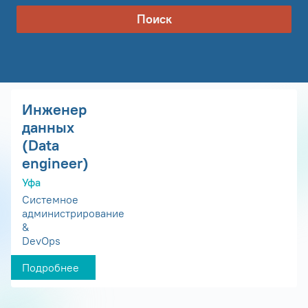
Поиск
Инженер
данных
(Data
engineer)
Уфа
Системное
администрирование
&
DevOps
Подробнее