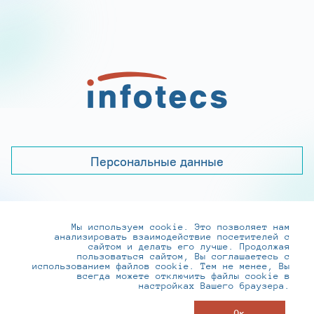
Персональные данные
Мы используем cookie. Это позволяет нам
+7 (495) 737-6192, 8-800-250-0-260
анализировать взаимодействие посетителей с
practice@infotecs.ru
,
hr@infotecs.ru
сайтом и делать его лучше. Продолжая
пользоваться сайтом, Вы соглашаетесь с
127273, г. Москва, Отрадная ул., 2Б строение 1
использованием файлов cookie. Тем не менее, Вы
всегда можете отключить файлы cookie в
настройках Вашего браузера.
© ИнфоТеКС 2020-2026
Ок