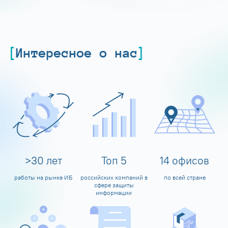
Интересное о нас
>
30
лет
Топ
5
14
офисов
работы на рынке ИБ
российских компаний в
по всей стране
сфере защиты
информации