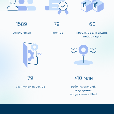
1600
80
60
сотрудников
патентов
продуктов для защиты
информации
80
>
10
млн
различных проектов
рабочих станций,
защищенных
продуктами ViPNet